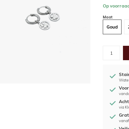
Op voorraa
Maat
Goud
Stai
Water
Voor
vand
Acht
via K
Grat
vanaf
Veil