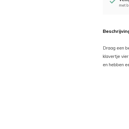
met b
Beschrijvin
Draag een bee
klavertje vie
en hebben ee