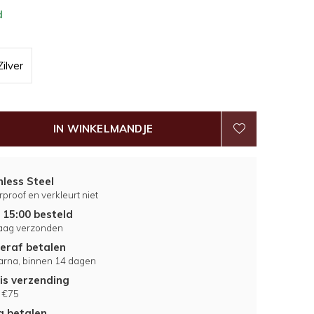
d
Zilver
IN WINKELMANDJE
nless Steel
proof en verkleurt niet
 15:00 besteld
aag verzonden
eraf betalen
larna, binnen 14 dagen
is verzending
 €75
ig betalen