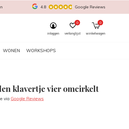
en
4.8
Google Reviews
0
0
inloggen
verlanglijst
winkelwagen
WONEN
WORKSHOPS
en klavertje vier omcirkelt
re via
Google Reviews