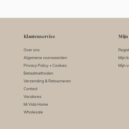
Klantenservice
Mijn
Over ons
Regis
Algemene voorwaarden
Mijn b
Privacy Policy + Cookies
Mijn v
Betaalmethoden
Verzending & Retourneren
Contact
Vacatures
Mi Vida Home
Wholesale