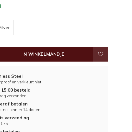
d
Zilver
IN WINKELMANDJE
nless Steel
proof en verkleurt niet
 15:00 besteld
aag verzonden
eraf betalen
larna, binnen 14 dagen
is verzending
 €75
ig betalen