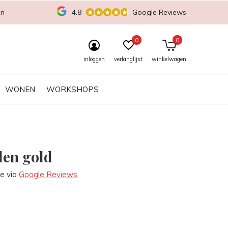
en
4.8
Google Reviews
0
0
inloggen
verlanglijst
winkelwagen
WONEN
WORKSHOPS
len gold
re via
Google Reviews