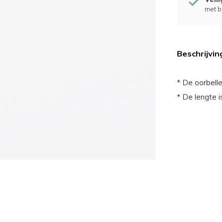
met b
Beschrijvin
* De oorbelle
* De lengte i