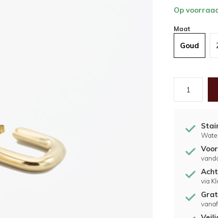
Op voorraa
Maat
Goud
Stai
Water
Voor
vand
Acht
via K
Grat
vanaf
Veil