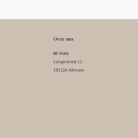
Over ons
Mi Vida
Langestraat 11
1811JA Alkmaar