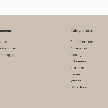
 account
Categorieën
treren
Bedel sieraden
estellingen
Accessoires
erlanglijst
Kleding
Schoenen
Sieraden
Tassen
Wonen
Workshops