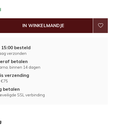
d
IN WINKELMANDJE
 15:00 besteld
aag verzonden
eraf betalen
larna, binnen 14 dagen
is verzending
 €75
ig betalen
eveiligde SSL verbinding
g