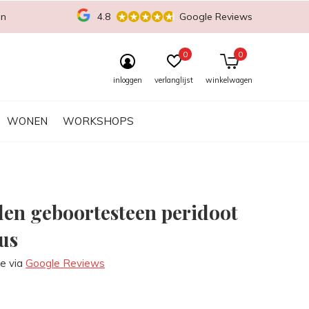
en
4.8
Google Reviews
0
0
inloggen
verlanglijst
winkelwagen
WONEN
WORKSHOPS
len geboortesteen peridoot
us
re via
Google Reviews