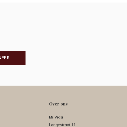
NEER
Over ons
Mi Vida
Langestraat 11