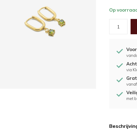
Op voorraa
Voor
vand
Acht
via K
Grat
vanaf
Veil
met b
Beschrijvin