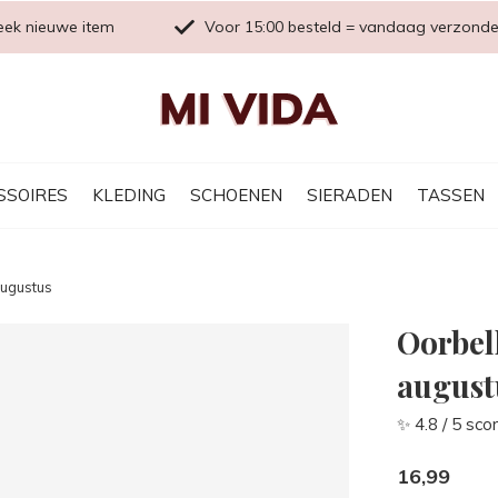
eek nieuwe item
Voor 15:00 besteld = vandaag verzond
SSOIRES
KLEDING
SCHOENEN
SIERADEN
TASSEN
augustus
Oorbel
august
✨ 4.8 / 5 sco
16,99