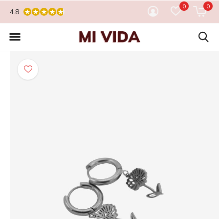
0
0
4.8