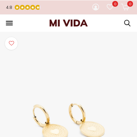
0
0
4.8