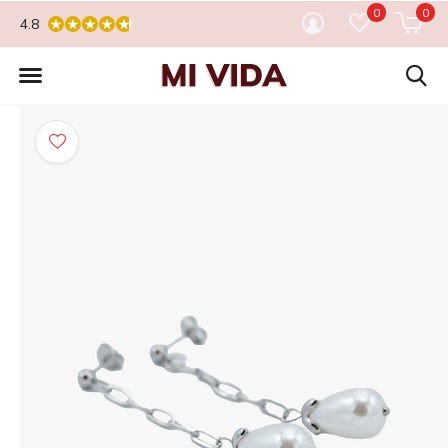
0
0
4.8