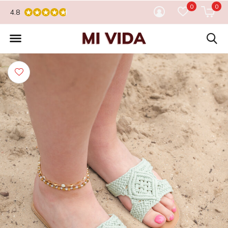
0
0
4.8