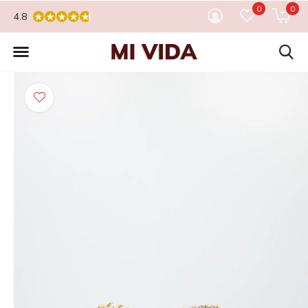
0
0
4.8