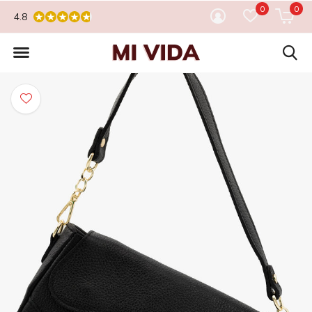
0
0
4.8