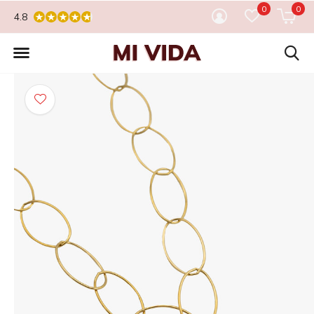
0
0
4.8