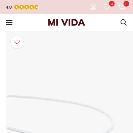
0
0
4.8