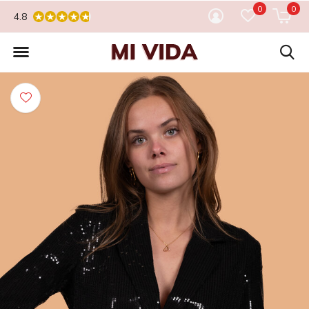
0
0
4.8