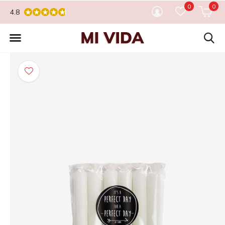
0
0
4.8