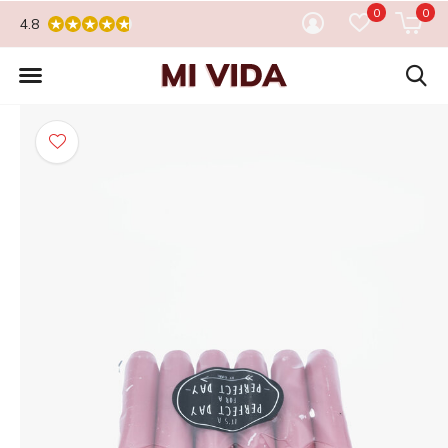
0
0
4.8