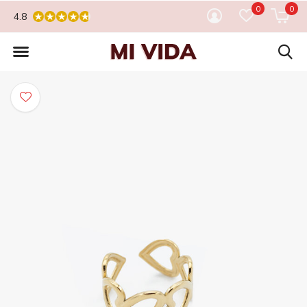
0
0
4.8