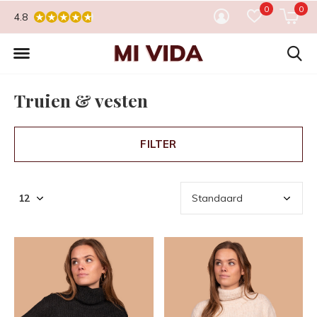
0
0
4.8
Truien & vesten
FILTER