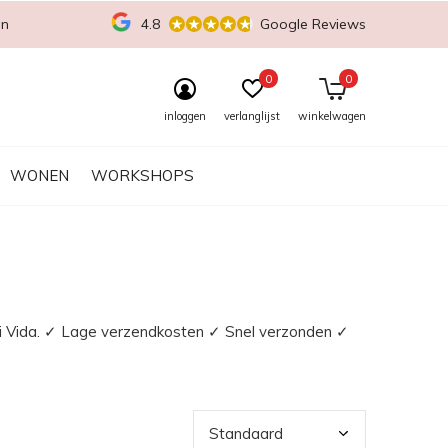
en
4.8
Google Reviews
0
0
inloggen
verlanglijst
winkelwagen
WONEN
WORKSHOPS
j Mi Vida. ✓ Lage verzendkosten ✓ Snel verzonden ✓