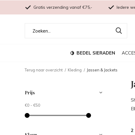
Gratis verzending vanaf €75,-
Iedere w
BEDEL SIERADEN
ACCE
Terug naar overzicht
Kleding
Jassen & Jackets
J
Prijs
S
€0
-
€50
E
2
Kleur