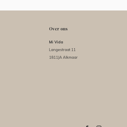
Over ons
Mi Vida
Langestraat 11
1811JA Alkmaar