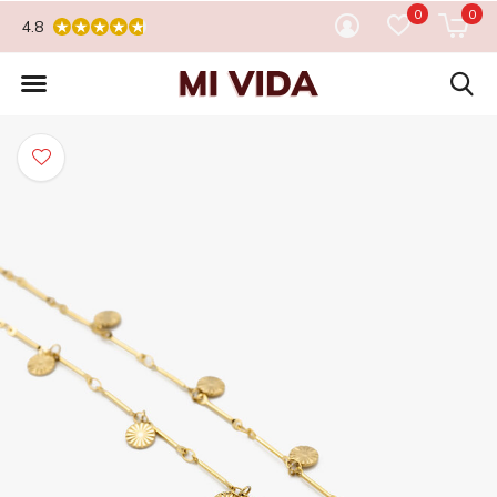
0
0
4.8