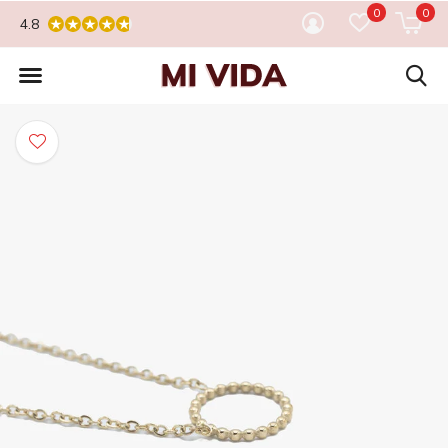
0
0
4.8