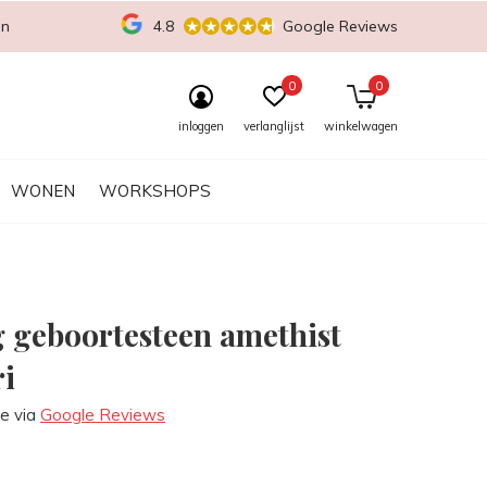
en
4.8
Google Reviews
0
0
inloggen
verlanglijst
winkelwagen
WONEN
WORKSHOPS
g geboortesteen amethist
ri
re via
Google Reviews