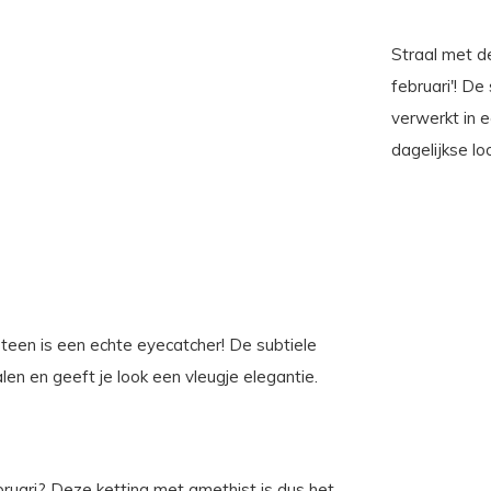
Straal met d
februari'! De
verwerkt in 
dagelijkse lo
teen is een echte eyecatcher! De subtiele
len en geeft je look een vleugje elegantie.
ruari? Deze ketting met amethist is dus het