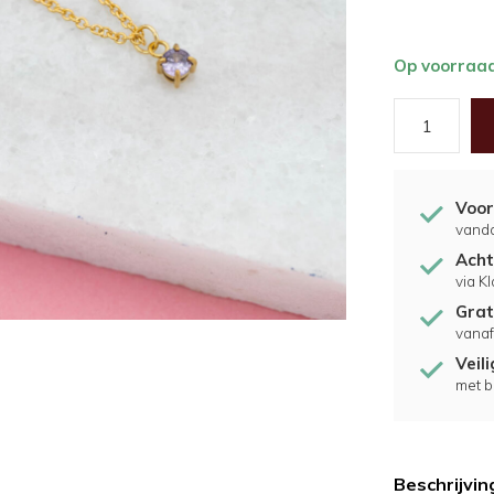
Op voorraa
Voor
vand
Acht
via K
Grat
vanaf
Veil
met b
Beschrijvin