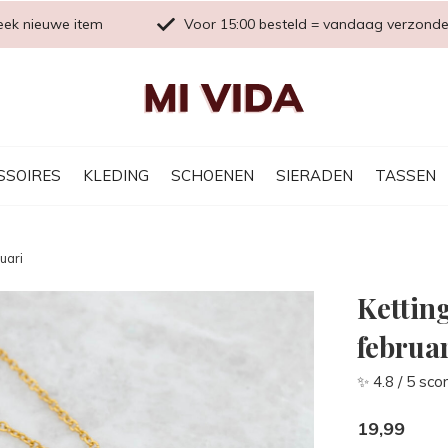
eek nieuwe item
Voor 15:00 besteld = vandaag verzond
SSOIRES
KLEDING
SCHOENEN
SIERADEN
TASSEN
uari
Kettin
februa
✨ 4.8 / 5 sco
19,99