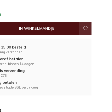
d
IN WINKELMANDJE
 15:00 besteld
aag verzonden
eraf betalen
larna, binnen 14 dagen
is verzending
 €75
ig betalen
eveiligde SSL verbinding
g