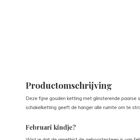
Productomschrijving
Deze fijne gouden ketting met glinsterende paarse s
schakelketting geeft de hanger alle ruimte om te stra
Februari kindje?
Wist je dat de amethist de geboortesteen is van feb