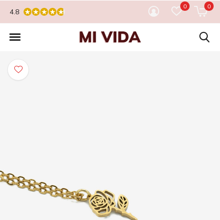
0
0
4.8