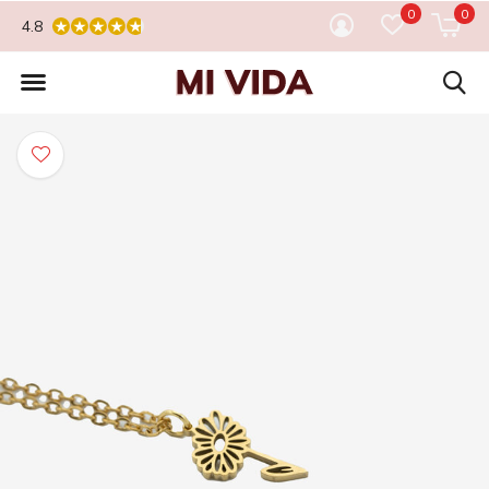
0
0
4.8