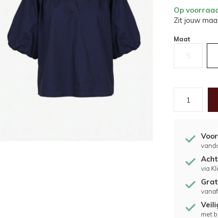
Op voorraa
Zit jouw maat
Maat
S
Voor
vand
Acht
via K
Grat
vanaf
Veil
met b