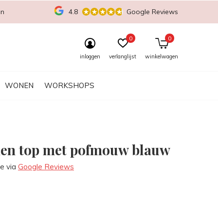
en
4.8
Google Reviews
0
0
inloggen
verlanglijst
winkelwagen
WONEN
WORKSHOPS
en top met pofmouw blauw
re via
Google Reviews