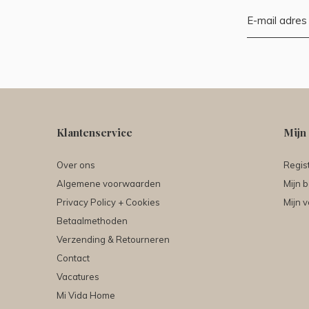
Klantenservice
Mijn
Over ons
Regis
Algemene voorwaarden
Mijn b
Privacy Policy + Cookies
Mijn v
Betaalmethoden
Verzending & Retourneren
Contact
Vacatures
Mi Vida Home