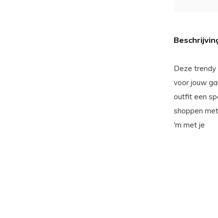
Beschrijvin
Deze trendy
voor jouw ga
outfit een s
shoppen met 
'm met je