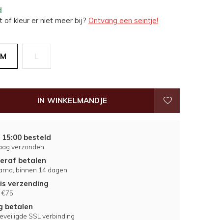
d
 of kleur er niet meer bij?
Ontvang een seintje!
M
L
IN WINKELMANDJE
 15:00 besteld
aag verzonden
eraf betalen
larna, binnen 14 dagen
is verzending
 €75
ig betalen
eveiligde SSL verbinding