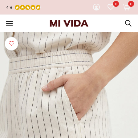
0
0
4.8