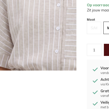
Op voorraa
Zit jouw maat
Maat
S/M
Voor
vand
Acht
via K
Grat
vanaf
Veil
met b