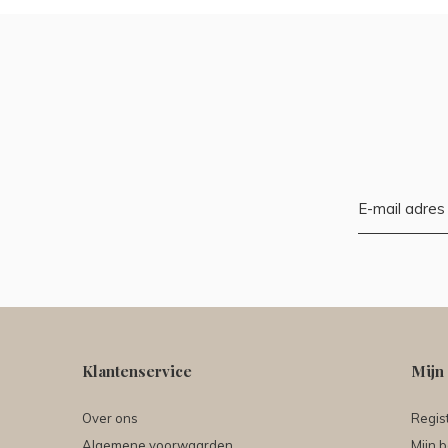
Klantenservice
Mijn
Over ons
Regis
Algemene voorwaarden
Mijn b