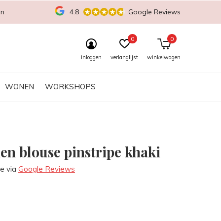
en
4.8
Google Reviews
0
0
inloggen
verlanglijst
winkelwagen
WONEN
WORKSHOPS
en blouse pinstripe khaki
re via
Google Reviews