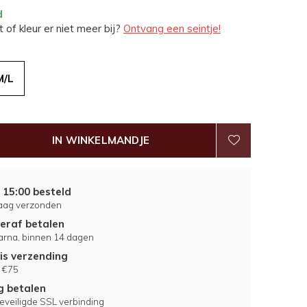
d
 of kleur er niet meer bij?
Ontvang een seintje!
M/L
IN WINKELMANDJE
 15:00 besteld
aag verzonden
eraf betalen
larna, binnen 14 dagen
is verzending
 €75
ig betalen
eveiligde SSL verbinding