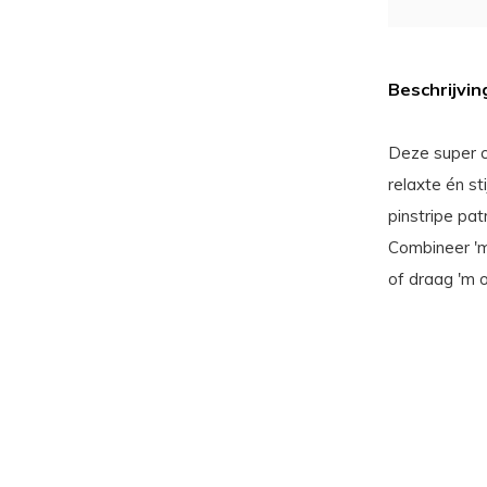
Beschrijvin
Deze super c
relaxte én st
pinstripe pat
Combineer 'm
of draag 'm 