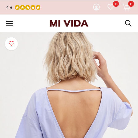
0
0
4.8