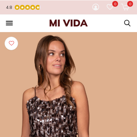
0
0
4.8