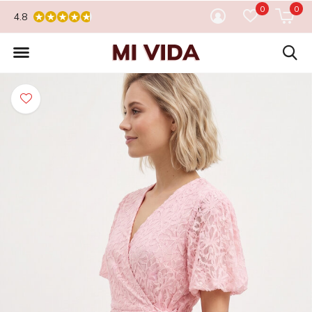
0
0
4.8