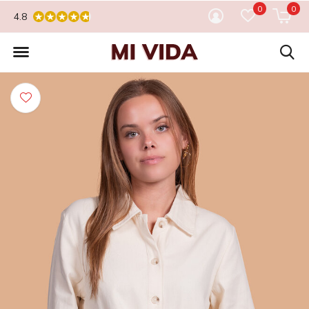
0
0
4.8