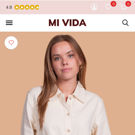
0
0
4.8