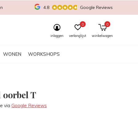
en
4.8
Google Reviews
0
0
inloggen
verlanglijst
winkelwagen
WONEN
WORKSHOPS
l oorbel T
re via
Google Reviews