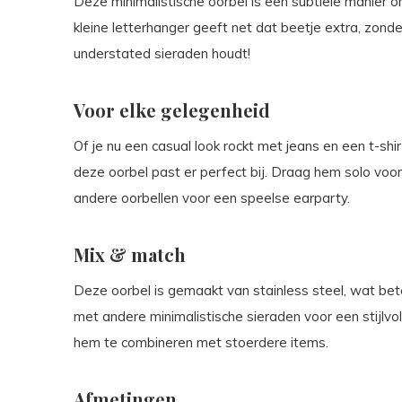
Deze minimalistische oorbel is een subtiele manier om
kleine letterhanger geeft net dat beetje extra, zond
understated sieraden houdt!
Voor elke gelegenheid
Of je nu een casual look rockt met jeans en een t-shir
deze oorbel past er perfect bij. Draag hem solo voo
andere oorbellen voor een speelse earparty.
Mix & match
Deze oorbel is gemaakt van stainless steel, wat bete
met andere minimalistische sieraden voor een stijlvo
hem te combineren met stoerdere items.
Afmetingen