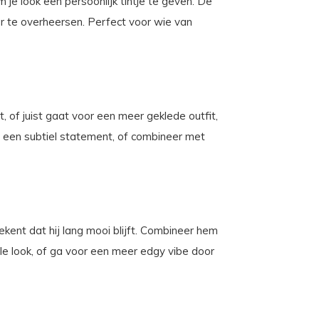
 je look een persoonlijk tintje te geven. De
er te overheersen. Perfect voor wie van
t, of juist gaat voor een meer geklede outfit,
r een subtiel statement, of combineer met
kent dat hij lang mooi blijft. Combineer hem
lle look, of ga voor een meer edgy vibe door