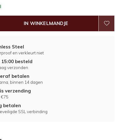
d
IN WINKELMANDJE
nless Steel
proof en verkleurt niet
 15:00 besteld
aag verzonden
eraf betalen
larna, binnen 14 dagen
is verzending
 €75
ig betalen
eveiligde SSL verbinding
g