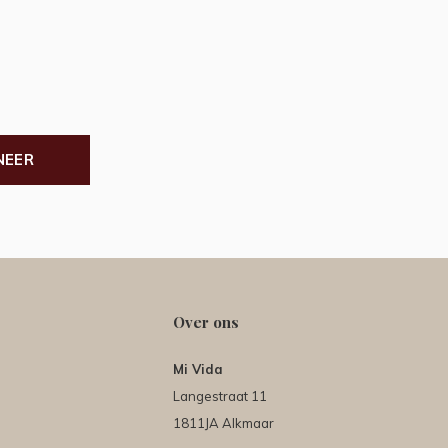
NEER
Over ons
Mi Vida
Langestraat 11
1811JA Alkmaar