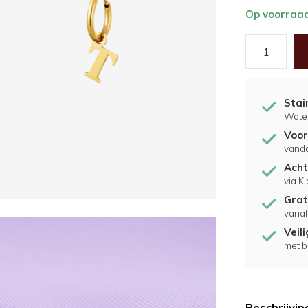
Op voorraa
Stai
Water
Voor
vand
Acht
via K
Grat
vanaf
Veil
met b
Beschrijvin