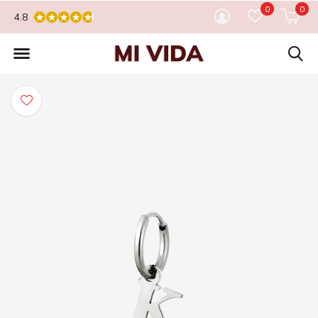
0
0
4.8