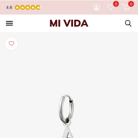
0
0
4.8