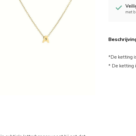
Veil
met b
Beschrijvin
*De ketting i
* De ketting