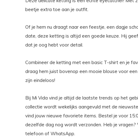
Deze delicate ketting is een echte eyecatcher! Met zi
beetje extra toe aan je outfit.
Of je hem nu draagt naar een feestje, een dagje sch
date, deze ketting is altijd een goede keuze. Hij geef
dat je oog hebt voor detail.
Combineer de ketting met een basic T-shirt en je favo
draag hem juist bovenop een mooie blouse voor een
zijn eindeloos!
Bij Mi Vida vind je altijd de laatste trends op het g
collectie wordt wekelijks aangevuld met de nieuwste
vind jouw nieuwe favoriete items. Bestel je voor 15
dezelfde dag nog wordt verzonden. Heb je vragen? We 
telefoon of WhatsApp.