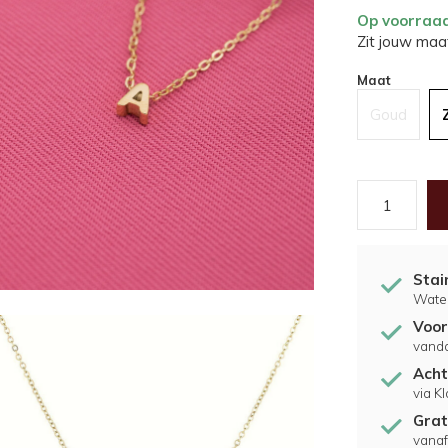
Op voorraa
Zit jouw maat
Maat
Goud
Stai
Water
Voor
vand
Acht
via K
Grat
vanaf