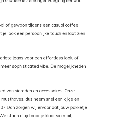
jn subtiele letterhanger voegt hij net dat
ool of gewoon tijdens een casual coffee
t je look een persoonlijke touch en laat zien
riete jeans voor een effortless look, of
 meer sophisticated vibe. De mogelijkheden
ebied van sieraden en accessoires. Onze
 musthaves, dus neem snel een kijkje en
:00? Dan zorgen wij ervoor dat jouw pakketje
staan altijd voor je klaar via mail,