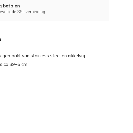
ig betalen
eveiligde SSL verbinding
g
s gemaakt van stainless steel en nikkelvrij
 is ca 39+6 cm