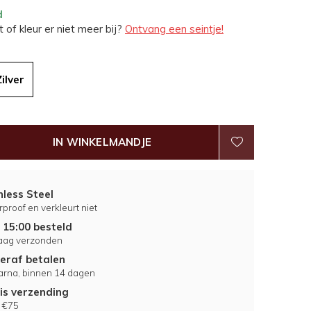
d
 of kleur er niet meer bij?
Ontvang een seintje!
Zilver
IN WINKELMANDJE
nless Steel
proof en verkleurt niet
 15:00 besteld
aag verzonden
eraf betalen
larna, binnen 14 dagen
is verzending
 €75