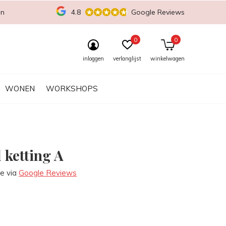
en
4.8
Google Reviews
0
0
inloggen
verlanglijst
winkelwagen
WONEN
WORKSHOPS
l ketting A
re via
Google Reviews