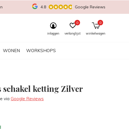
en
4.8
Google Reviews
0
0
inloggen
verlanglijst
winkelwagen
WONEN
WORKSHOPS
 schakel ketting Zilver
re via
Google Reviews
d