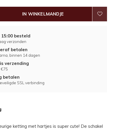
IN WINKELMANDJE
 15:00 besteld
aag verzonden
eraf betalen
larna, binnen 14 dagen
is verzending
 €75
ig betalen
eveiligde SSL verbinding
g
eurige ketting met hartjes is super cute! De schakel