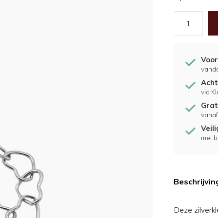
Voor
vand
Acht
via K
Grat
vanaf
Veil
met b
Beschrijvin
Deze zilverkl