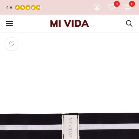
0
0
4.8