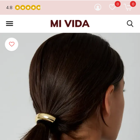
0
0
4.8