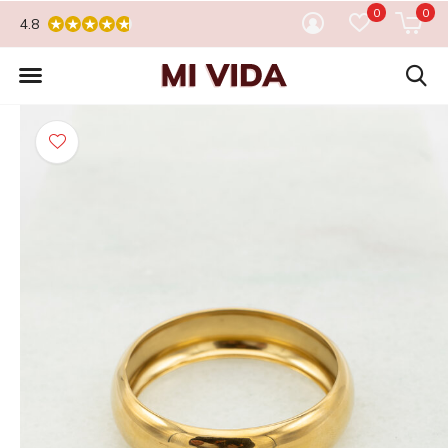
0
0
4.8