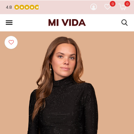
0
0
4.8