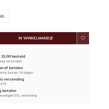
M/L
IN WINKELMANDJE
 15:00 besteld
aag verzonden
eraf betalen
larna, binnen 14 dagen
is verzending
 €75
ig betalen
eveiligde SSL verbinding