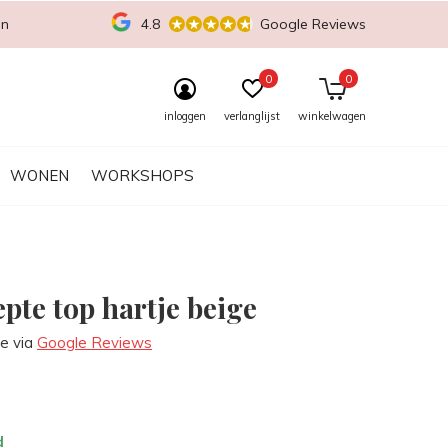
en
4.8
Google Reviews
0
0
inloggen
verlanglijst
winkelwagen
WONEN
WORKSHOPS
pte top hartje beige
re via
Google Reviews
d