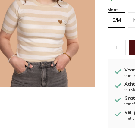
Maat
S/M
Voor
vand
Acht
via K
Grat
vanaf
Veil
met b