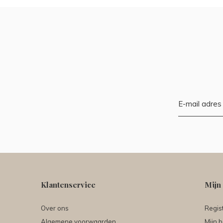
Klantenservice
Mijn
Over ons
Regis
Algemene voorwaarden
Mijn b