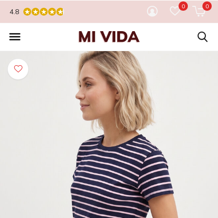
0
0
4.8