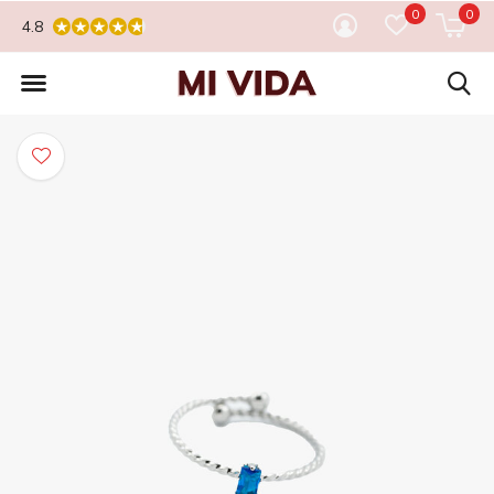
0
0
4.8