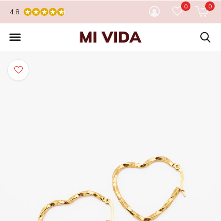
0
0
4.8