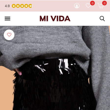
0
0
4.8