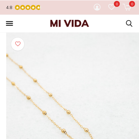
0
0
4.8