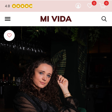
0
0
4.8