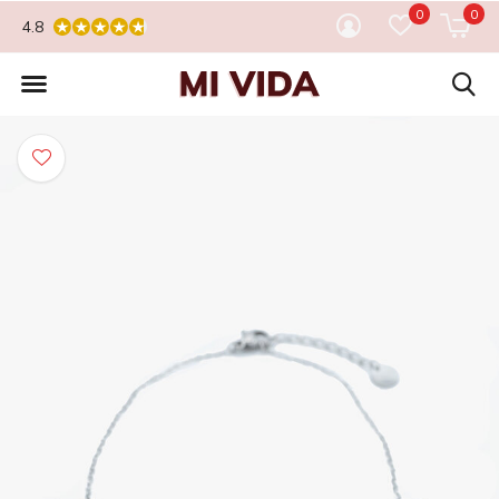
0
0
4.8