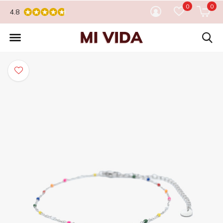
0
0
4.8