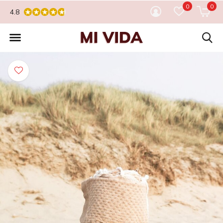
0
0
4.8