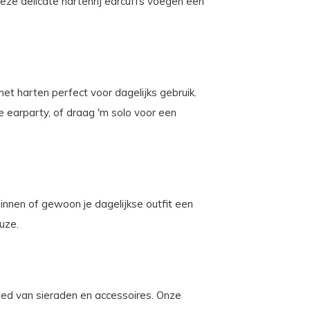
eze delicate hartenrij earcuffs voegen een
t harten perfect voor dagelijks gebruik.
 earparty, of draag 'm solo voor een
dinnen of gewoon je dagelijkse outfit een
uze.
ebied van sieraden en accessoires. Onze