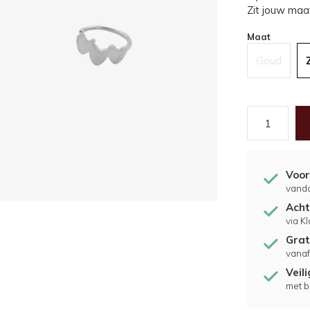
Zit jouw maat
Maat
Goud
Voor
vand
Acht
via K
Grat
vanaf
Veil
met b