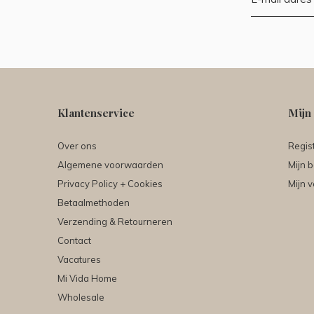
Klantenservice
Mijn
Over ons
Regis
Algemene voorwaarden
Mijn b
Privacy Policy + Cookies
Mijn v
Betaalmethoden
Verzending & Retourneren
Contact
Vacatures
Mi Vida Home
Wholesale