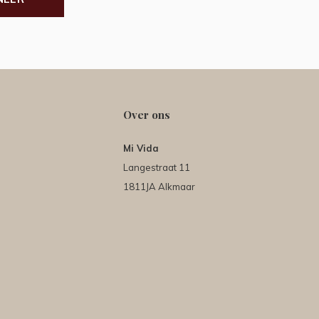
Over ons
Mi Vida
Langestraat 11
1811JA Alkmaar