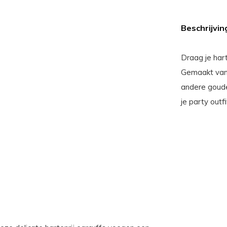
Beschrijvin
Draag je hart
Gemaakt van 
andere goude
je party outf