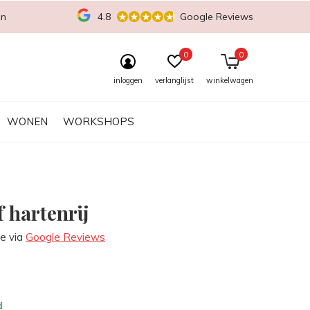
en
4.8
Google Reviews
0
0
inloggen
verlanglijst
winkelwagen
WONEN
WORKSHOPS
 hartenrij
re via
Google Reviews
d