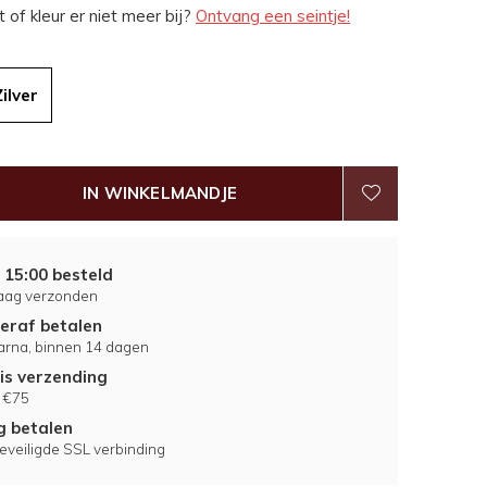
 of kleur er niet meer bij?
Ontvang een seintje!
Zilver
IN WINKELMANDJE
 15:00 besteld
aag verzonden
eraf betalen
larna, binnen 14 dagen
is verzending
 €75
ig betalen
eveiligde SSL verbinding